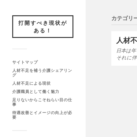
カテゴリー
打開すべき現状が
ある！
人材
日本は年
それに伴
サイトマップ
人材不足を補う介護シェアリン
グ
人材不足による現状
介護職員として働く魅力
足りないからこそねらい目の仕
事
待遇改善とイメージの向上が必
要