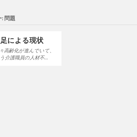
:
問題
不足による現状
々高齢化が進んでいて、
う介護職員の人材不…