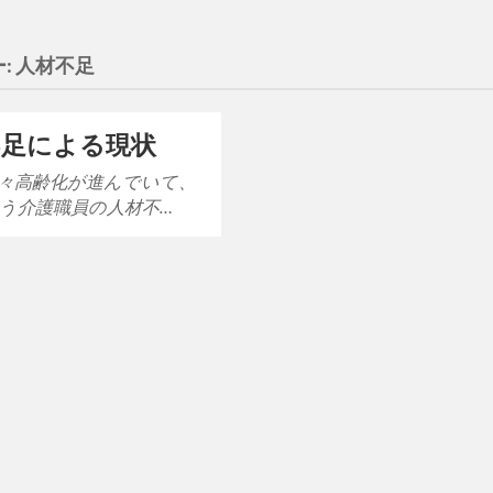
:
人材不足
不足による現状
々高齢化が進んでいて、
う介護職員の人材不…