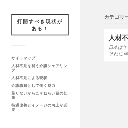
カテゴリー
打開すべき現状が
ある！
人材
日本は年
それに伴
サイトマップ
人材不足を補う介護シェアリン
グ
人材不足による現状
介護職員として働く魅力
足りないからこそねらい目の仕
事
待遇改善とイメージの向上が必
要